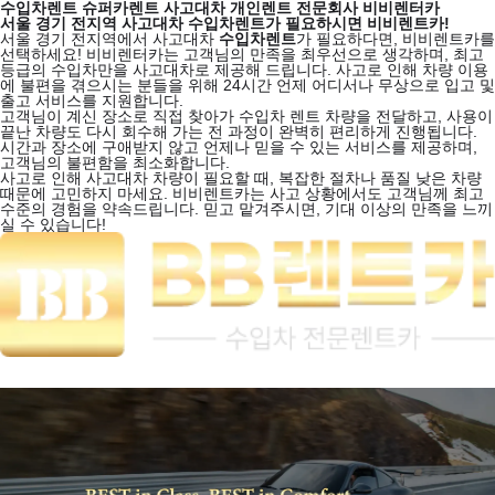
수입차렌트
슈퍼카렌트
사고대차
개인렌트
전문회사
비비렌터카
서울 경기 전지역 사고대차
수입차렌트
가 필요하시면 비비렌트카!
서울 경기 전지역에서 사고대차
수입차렌트
가 필요하다면, 비비렌트카를
선택하세요! 비비렌터카는 고객님의 만족을 최우선으로 생각하며, 최고
등급의 수입차만을 사고대차로 제공해 드립니다. 사고로 인해 차량 이용
에 불편을 겪으시는 분들을 위해 24시간 언제 어디서나 무상으로 입고 및
출고 서비스를 지원합니다.
고객님이 계신 장소로 직접 찾아가 수입차 렌트 차량을 전달하고, 사용이
끝난 차량도 다시 회수해 가는 전 과정이 완벽히 편리하게 진행됩니다.
시간과 장소에 구애받지 않고 언제나 믿을 수 있는 서비스를 제공하며,
고객님의 불편함을 최소화합니다.
사고로 인해 사고대차 차량이 필요할 때, 복잡한 절차나 품질 낮은 차량
때문에 고민하지 마세요. 비비렌트카는 사고 상황에서도 고객님께 최고
수준의 경험을 약속드립니다. 믿고 맡겨주시면, 기대 이상의 만족을 느끼
실 수 있습니다!
보유 차량
제공 서비스