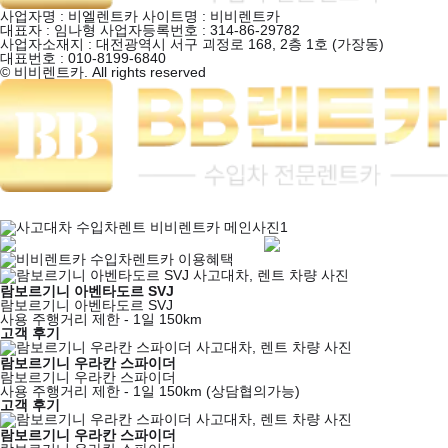
사업자명 : 비엘렌트카
사이트명 : 비비렌트카
대표자 : 임나형
사업자등록번호 : 314-86-29782
사업자소재지 : 대전광역시 서구 괴정로 168, 2층 1호 (가장동)
대표번호 : 010-8199-6840
© 비비렌트카. All rights reserved
보유 차량
제공 서비스
람보르기니 아벤타도르 SVJ
람보르기니 아벤타도르 SVJ
사용 주행거리 제한 - 1일 150km
고객 후기
람보르기니 우라칸 스파이더
람보르기니 우라칸 스파이더
사용 주행거리 제한 - 1일 150km (상담협의가능)
고객 후기
람보르기니 우라칸 스파이더